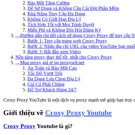
Bảo Mật Tăng Cường
Dễ Sử Dụng và Không Cần Cài Đặt Phần Mềm
Khả Năng Truy Cập Đa Dạng
Không Có Giới Hạn Địa Lý
Tích Hợp Tốt với Mọi Trình Duyệt
Miễn Phí và Không Đòi Hỏi Đăng Ký
Hướng dẫn chi tiết cách sử dụng Croxy Proxy để truy cập 
Bước 1: Truy cập trang web Croxy Proxy
Bước 2: Nhập địa chỉ URL của video YouTube bạn mu
Bước 3: Bắt đầu xem Video
Nền tảng proxy thay thế tốt nhất cho Croxy Proxy
Mua proxy giá rẻ tại proxysell.net
An Toàn và Bảo Mật Cao
Tốc Độ Vượt Trội
Đa Dạng Lựa Chọn Địa Lý
Giá Cả Phải Chăng
Hỗ Trợ Khách Hàng 24/7
Croxy Proxy YouTube là một dịch vụ proxy mạnh mẽ giúp bạn truy cập 
Giới thiệu về
Croxy Proxy Youtube
Croxy Proxy
Youtube là gì?