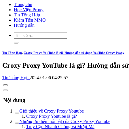
Trang chủ
Học Viện Proxy
Tin Tổng Hợp
Kiếm Tiền MMO
Hướng dẫn
Tin Tổng Hợp
,
Croxy Proxy YouTube là gì? Hướng dẫn sử dụng YouTube Croxy Proxy
Croxy Proxy YouTube là gì? Hướng dẫn s
Tin Tổng Hợp
2024-01-06 04:25:57
Nội dung
Giới thiệu về Croxy Proxy Youtube
Croxy Proxy Youtube là gì?
Những ưu điểm nổi bật của Croxy Proxy Youtube
Truy Cập Nhanh Chóng và Mượt Mà