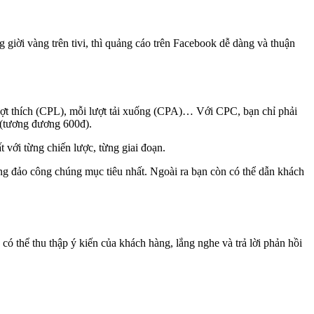
g giời vàng trên tivi, thì quảng cáo trên Facebook dễ dàng và thuận
ượt thích (CPL), mỗi lượt tải xuống (CPA)… Với CPC, bạn chỉ phải
o (tương đương 600đ).
t với từng chiến lược, từng giai đoạn.
ng đảo công chúng mục tiêu nhất. Ngoài ra bạn còn có thể dẫn khách
ó thể thu thập ý kiến của khách hàng, lắng nghe và trả lời phản hồi