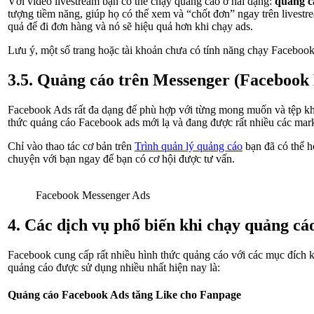
Với video livestream bạn có thể chạy quảng cáo ở hai dạng:
quảng c
tượng tiềm năng, giúp họ có thể xem và “chốt đơn” ngay trên livestr
quả để đi đơn hàng và nó sẽ hiệu quả hơn khi chạy ads.
Lưu ý, một số trang hoặc tài khoản chưa có tính năng chạy Facebook
3.5. Quảng cáo trên Messenger (Facebook
Facebook Ads rất đa dạng để phù hợp với từng mong muốn và tệp khá
thức quảng cáo Facebook ads mới lạ và đang được rất nhiều các mark
Chỉ vào thao tác cơ bản trên
Trình quản lý quảng cáo
bạn đã có thể h
chuyện với bạn ngay để bạn có cơ hội được tư vấn.
Facebook Messenger Ads
4. Các dịch vụ phổ biến khi chạy quảng c
Facebook cung cấp rất nhiều hình thức quảng cáo với các mục đích k
quảng cáo được sử dụng nhiều nhất hiện nay là:
Quảng cáo Facebook Ads tăng Like cho Fanpage