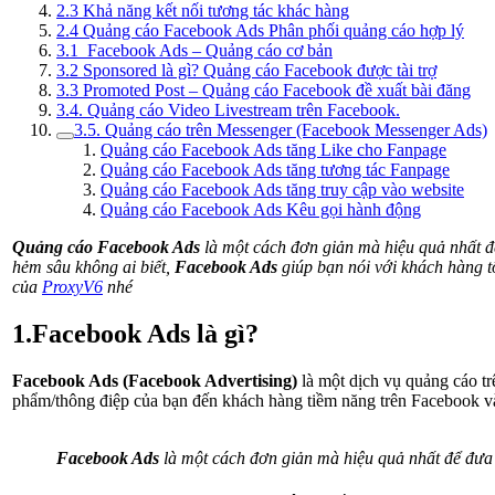
2.3 Khả năng kết nối tương tác khác hàng
2.4 Quảng cáo Facebook Ads Phân phối quảng cáo hợp lý
3.1 Facebook Ads – Quảng cáo cơ bản
3.2 Sponsored là gì? Quảng cáo Facebook được tài trợ
3.3 Promoted Post – Quảng cáo Facebook đề xuất bài đăng
3.4. Quảng cáo Video Livestream trên Facebook.
3.5. Quảng cáo trên Messenger (Facebook Messenger Ads)
Quảng cáo Facebook Ads tăng Like cho Fanpage
Quảng cáo Facebook Ads tăng tương tác Fanpage
Quảng cáo Facebook Ads tăng truy cập vào website
Quảng cáo Facebook Ads Kêu gọi hành động
Quảng cáo Facebook Ads
là một cách đơn giản mà hiệu quả nhất 
hẻm sâu không ai biết,
Facebook Ads
giúp bạn nói với khách hàng t
của
ProxyV6
nhé
1.Facebook Ads là gì?
Facebook Ads (Facebook Advertising)
là một dịch vụ quảng cáo t
phẩm/thông điệp của bạn đến khách hàng tiềm năng trên Facebook v
Facebook Ads
là một cách đơn giản mà hiệu quả nhất để đư