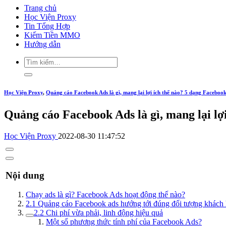
Trang chủ
Học Viện Proxy
Tin Tổng Hợp
Kiếm Tiền MMO
Hướng dẫn
Học Viện Proxy
,
Quảng cáo Facebook Ads là gì, mang lại lợi ích thế nào? 5 dạng Facebook
Quảng cáo Facebook Ads là gì, mang lại lợ
Học Viện Proxy
2022-08-30 11:47:52
Nội dung
Chạy ads là gì? Facebook Ads hoạt động thế nào?
2.1 Quảng cáo Facebook ads hướng tới đúng đối tượng khách
2.2 Chi phí vừa phải, linh động hiệu quả
Một số phương thức tính phí của Facebook Ads?