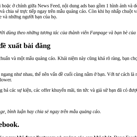
ải hoặc ở chính giữa News Feed, nội dung ads bao gồm 1 hình ảnh và d
 và chia sẻ trực tiếp ngay trên mẫu quảng cáo. Còn khi họ nhấp chuột và
ge và những người bạn của họ.
ời dùng theo những tương tác của thành viên Fanpage và bạn bè của 
đề xuất bài đăng
 chuẩn và một mẩu quảng cáo. Khái niệm này cũng khá rõ ràng, bạn ch
ả ngang như nhau, thế nên vấn đề cuối cùng nằm ở bạn. Với tư cách là
llower.
 bá các sự kiện, các offer khuyến mãi, tin tức và giả sử bạn đã có đ
ge, bình luận hay chia sẻ ngay trên mẫu quảng cáo.
ebook.