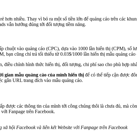
rẻ hơn nhiều. Thay vì bỏ ra một số tiền lớn để quảng cáo trên các khun
 ads vẫn hướng đúng tới đối tượng tiềm năng.
ấp chuột vào quảng cáo (CPC), dựa vào 1000 lần hiển thị (CPM), số l
, bạn cũng chỉ trả tối thiểu từ 0.03$/1000 lần hiển thị mẫu quảng cá
 điều chỉnh hình thức hiển thị, đối tượng, chi phí sao cho phù hợp nhấ
ời gian mẫu quảng cáo của mình hiển thị
để có thể tiếp cận được đô
iệc gắn URL trang đích vào mẫu quảng cáo.
p được các thông tin của mình tới công chúng thôi là chưa đủ, mà còn c
 với Fanpage trên Facebook.
 xã hội Facebook và liên kết Website với Fanpage trên Facebook