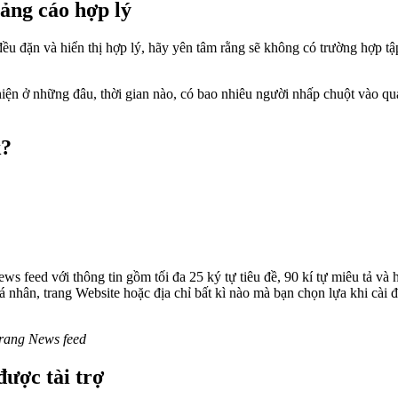
ảng cáo hợp lý
 đặn và hiển thị hợp lý, hãy yên tâm rằng sẽ không có trường hợp tậ
n ở những đâu, thời gian nào, có bao nhiêu người nhấp chuột vào quản
k?
ws feed với thông tin gồm tối đa 25 ký tự tiêu đề, 90 kí tự miêu tả v
 nhân, trang Website hoặc địa chỉ bất kì nào mà bạn chọn lựa khi cài đ
trang News feed
ược tài trợ