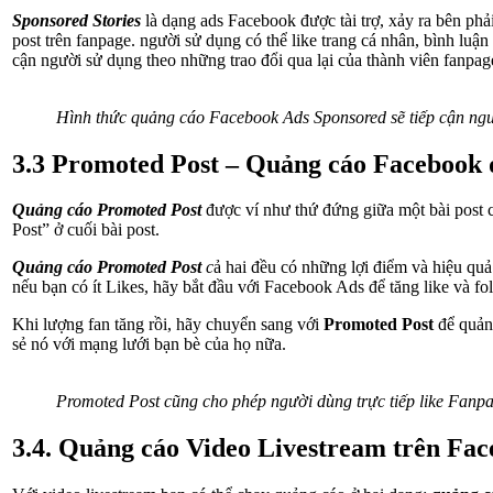
Sponsored Stories
là dạng ads Facebook được tài trợ, xảy ra bên ph
post trên fanpage. người sử dụng có thể like trang cá nhân, bình luận
cận người sử dụng theo những trao đổi qua lại của thành viên fanpa
Hình thức quảng cáo Facebook Ads Sponsored sẽ tiếp cận ngư
3.3 Promoted Post – Quảng cáo Facebook 
Quảng cáo Promoted Post
được ví như thứ đứng giữa một bài post
Post” ở cuối bài post.
Quảng cáo Promoted Post
c
ả hai đều có những lợi điểm và hiệu qu
nếu bạn có ít Likes, hãy bắt đầu với Facebook Ads để tăng like và fo
Khi lượng fan tăng rồi, hãy chuyển sang với
Promoted Post
để quảng
sẻ nó với mạng lưới bạn bè của họ nữa.
Promoted Post cũng cho phép người dùng trực tiếp like Fanpa
3.4. Quảng cáo Video Livestream trên Fac