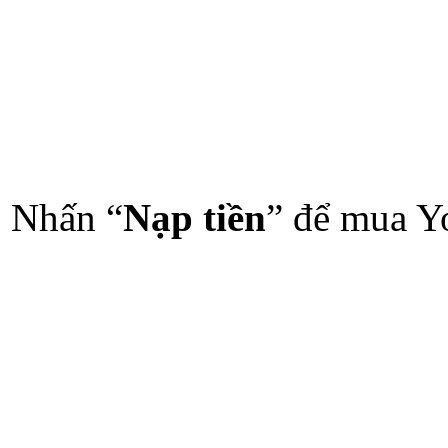
Nhấn “
Nạp
tiền
” để mua Y