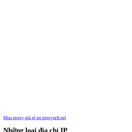
Mua proxy giá rẻ tại proxysell.net
Những loại địa chỉ IP