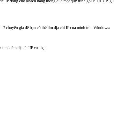
ịa chỉ IP động cho khách hàng thông qua một quy trình gọi là DHCP, giúp
 từ chuyên gia để bạn có thể tìm địa chỉ IP của mình trên Windows:
 tìm kiếm địa chỉ IP của bạn.