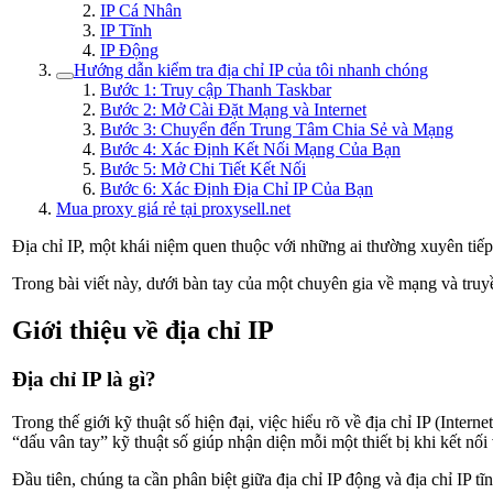
IP Cá Nhân
IP Tĩnh
IP Động
Hướng dẫn kiểm tra địa chỉ IP của tôi nhanh chóng
Bước 1: Truy cập Thanh Taskbar
Bước 2: Mở Cài Đặt Mạng và Internet
Bước 3: Chuyển đến Trung Tâm Chia Sẻ và Mạng
Bước 4: Xác Định Kết Nối Mạng Của Bạn
Bước 5: Mở Chi Tiết Kết Nối
Bước 6: Xác Định Địa Chỉ IP Của Bạn
Mua proxy giá rẻ tại proxysell.net
Địa chỉ IP, một khái niệm quen thuộc với những ai thường xuyên tiếp
T
rong bài viết này, dưới bàn tay của một chuyên gia về mạng và tru
Giới thiệu về địa chỉ IP
Địa chỉ IP là gì?
Trong thế giới kỹ thuật số hiện đại, việc hiểu rõ về địa chỉ IP (Int
“dấu vân tay” kỹ thuật số giúp nhận diện mỗi một thiết bị khi kết nối
Đầu tiên, chúng ta cần phân biệt giữa địa chỉ IP động và địa chỉ IP tĩ