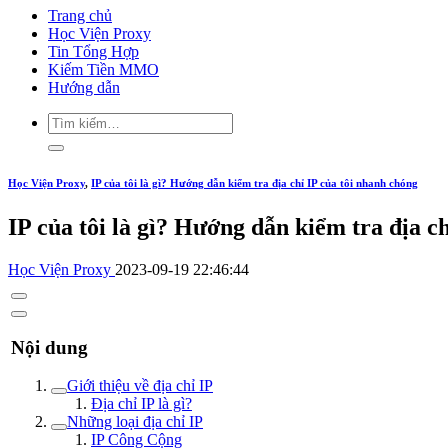
Trang chủ
Học Viện Proxy
Tin Tổng Hợp
Kiếm Tiền MMO
Hướng dẫn
Học Viện Proxy
,
IP của tôi là gì? Hướng dẫn kiểm tra địa chỉ IP của tôi nhanh chóng
IP của tôi là gì? Hướng dẫn kiểm tra địa c
Học Viện Proxy
2023-09-19 22:46:44
Nội dung
Giới thiệu về địa chỉ IP
Địa chỉ IP là gì?
Những loại địa chỉ IP
IP Công Cộng