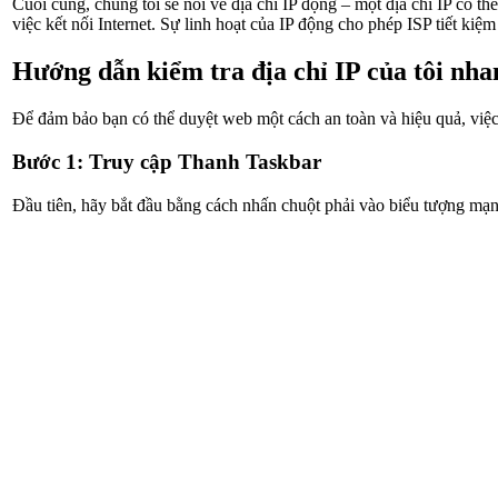
Cuối cùng, chúng tôi sẽ nói về địa chỉ IP động – một địa chỉ IP có t
việc kết nối Internet. Sự linh hoạt của IP động cho phép ISP tiết ki
Hướng dẫn kiểm tra địa chỉ IP của tôi nh
Để đảm bảo bạn có thể duyệt web một cách an toàn và hiệu quả, việc 
Bước 1: Truy cập Thanh Taskbar
Đầu tiên, hãy bắt đầu bằng cách nhấn chuột phải vào biểu tượng mạng