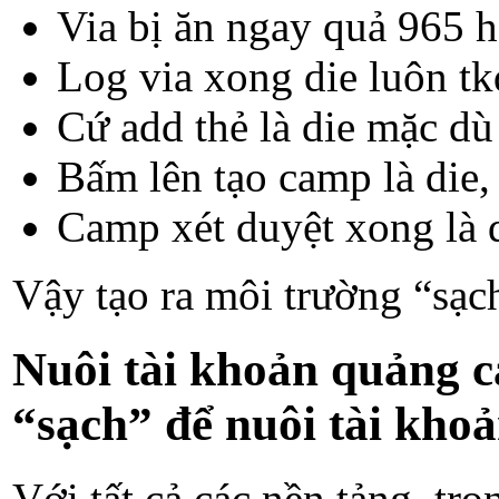
Via bị ăn ngay quả 965 
Log via xong die luôn tk
Cứ add thẻ là die mặc dù
Bấm lên tạo camp là die, 
Camp xét duyệt xong là d
Vậy tạo ra môi trường “sạch
Nuôi tài khoản quảng c
“sạch” để nuôi tài khoả
Với tất cả các nền tảng, tr